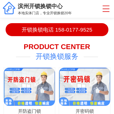
滨州开锁换锁中心
本地实体门店，专业开锁换锁20年
开锁换锁电话
158-0177-9525
PRODUCT CENTER
开锁换锁服务
开防盗门锁
开密码锁