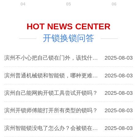
04
05
06
HOT NEWS CENTER
开锁换锁问答
滨州不小心把自己锁在门外，该找什么样的开锁师傅才安全？
2025-08-03
滨州普通机械锁和智能锁，哪种更难被技术开锁？
2025-08-03
滨州自己能网购开锁工具尝试开锁吗？
2025-08-03
滨州开锁师傅能打开所有类型的锁吗？
2025-08-03
滨州智能锁没电了怎么办？会被锁在门外吗？
2025-08-03